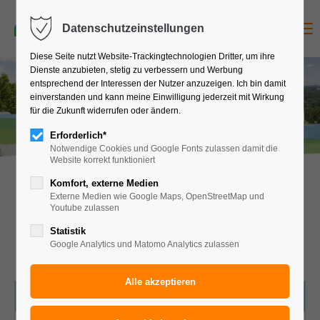
Studienreise
jetzt anfragen
Menu
Datenschutzeinstellungen
Diese Seite nutzt Website-Trackingtechnologien Dritter, um ihre
Dienste anzubieten, stetig zu verbessern und Werbung
entsprechend der Interessen der Nutzer anzuzeigen. Ich bin damit
in
k
l F
lu
b
€
1
0
9
einverstanden und kann meine Einwilligung jederzeit mit Wirkung
g a
5
für die Zukunft widerrufen oder ändern.
KASTILIEN - 7 TAGE
Erforderlich*
Notwendige Cookies und Google Fonts zulassen damit die
Website korrekt funktioniert
Komfort, externe Medien
Vorschlag für eine 7-tägige
Externe Medien wie Google Maps, OpenStreetMap und
Studienreise für Erwachsene nach
Youtube zulassen
Kastilien
Statistik
Google Analytics und Matomo Analytics zulassen
HOTELS