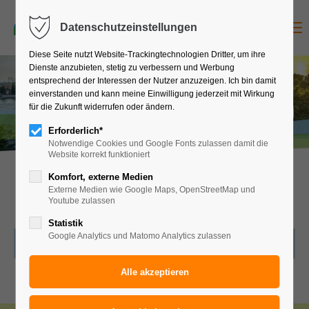
Studienreise
jetzt anfragen
Menu
Datenschutzeinstellungen
Diese Seite nutzt Website-Trackingtechnologien Dritter, um ihre
Dienste anzubieten, stetig zu verbessern und Werbung
entsprechend der Interessen der Nutzer anzuzeigen. Ich bin damit
einverstanden und kann meine Einwilligung jederzeit mit Wirkung
4
T
a
g
e
b
1
9
5
für die Zukunft widerrufen oder ändern.
a
€
HAMBURG - 4 TAGE
Erforderlich*
Notwendige Cookies und Google Fonts zulassen damit die
Website korrekt funktioniert
Komfort, externe Medien
Studienreise Hamburg - Tor zur Welt
Externe Medien wie Google Maps, OpenStreetMap und
Youtube zulassen
Statistik
Google Analytics und Matomo Analytics zulassen
ANGEBOTS-PAKETE
Studienreise jetzt anfragen