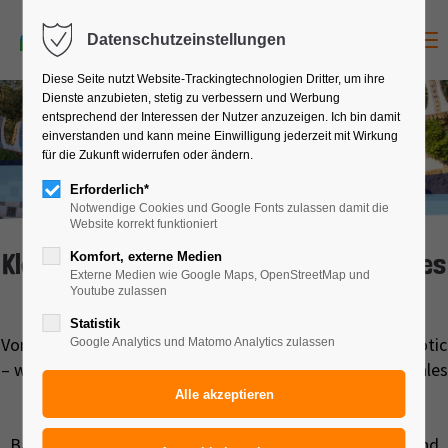
Klassenfahrt
jetzt anfragen
Menu
Datenschutzeinstellungen
Diese Seite nutzt Website-Trackingtechnologien Dritter, um ihre
Dienste anzubieten, stetig zu verbessern und Werbung
entsprechend der Interessen der Nutzer anzuzeigen. Ich bin damit
einverstanden und kann meine Einwilligung jederzeit mit Wirkung
5
T
a
g
e
b
3
8
9
für die Zukunft widerrufen oder ändern.
a
€
BARCELONA
Erforderlich*
Notwendige Cookies und Google Fonts zulassen damit die
Website korrekt funktioniert
Komfort, externe Medien
Klassenfahrt Barcelona - mediterranes
Externe Medien wie Google Maps, OpenStreetMap und
Flair, Tapas und Gaudí
Youtube zulassen
Statistik
Von
Gaudí
bis
Picasso
– von
La Rambla
bis zum Barri Gòtic
Google Analytics und Matomo Analytics zulassen
– was für eine lebhafte Metropole!
Barcelona
ist ein ideales
Reiseziel für abwechslungsreiche
Schülerreisen
und
Klassenfahrten
. Hier können Ihre Schüler Kunst- und
Bauwerke von der Gotik bis zur Moderne bewundern. Und